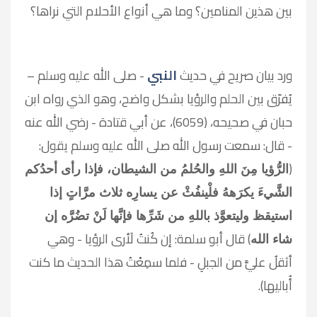
بين هذين المنامين؟ وما هي أنواع الأحلام التي نراها؟
ورد بيان صريح في حديث
النبي
- صلى الله عليه وسلم –
يُفرّق بين الحلم والرؤيا بشكل واضح، وهو الذي رواه ابن
حبان في صحيحه، (6059)، عن أبي قتادة - رضي الله عنه
- قال: سمعت رسول الله صلى الله عليه وسلم يقول:
(
الرُّؤيا مِنَ اللهِ والحُلمُ من الشيطان، فإذا رأى أحدُكم
الشَّيءَ يكرَههُ فلْينفُثْ عن يسارِه ثلاث مرَّاتٍ إذا
استيقظ وليتعوَّذ باللهِ من شَرِّها فإنَّها لَنْ تضُرَّه إن
) قال أبو سلمة: إن كُنتُ لَأرى الرؤيا - وهي
شاء الله
أثقلُ عليَّ من الجبلِ - فلما سمِعْتُ هذا الحديث ما كنت
أُباليها).