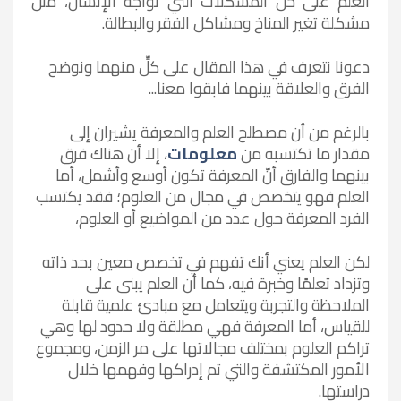
العلم على حل المشكلات التي تواجه الإنسان، مثل
مشكلة تغير المناخ
ومشاكل الفقر والبطالة.
دعونا نتعرف في هذا المقال على كلِّ منهما ونوضح
الفرق والعلاقة بينهما فابقوا معنا...
بالرغم من أن مصطلح العلم والمعرفة يشيران إلى
مقدار ما تكتسبه من
معلومات
، إلا أن هناك فرق
بينهما والفارق أنّ المعرفة تكون أوسع وأشمل، أما
العلم فهو يتخصص في مجال من العلوم؛ فقد يكتسب
الفرد المعرفة حول عدد من المواضيع أو العلوم،
لكن العلم يعني أنك تفهم في تخصص معين بحد ذاته
وتزداد تعلمًا وخبرة فيه، كما أن العلم يبنى على
الملاحظة والتجربة ويتعامل مع مبادئ علمية قابلة
للقياس، أما المعرفة فهي مطلقة ولا حدود لها وهي
تراكم العلوم بمختلف مجالاتها على مر الزمن، ومجموع
الأمور المكتشفة والتي تم إدراكها وفهمها خلال
دراستها.