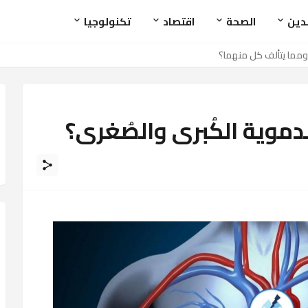
لدين
الصحة
اقتصاد
تكنولوجيا
؟ ومما يتألف كل منهما؟
لدموية الكُبرى والصُغرى؟