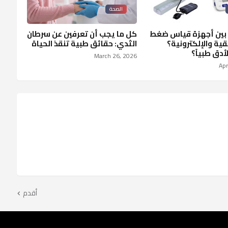
الصحة
 بين أجهزة قياس ضغط
كل ما يجب أن تعرفين عن سرطان
بقية والإلكترونية؟
الثدي: حقائق طبية تنقذ الحياة
أدق طبياً؟
March 26, 2026
Apr
أقدم