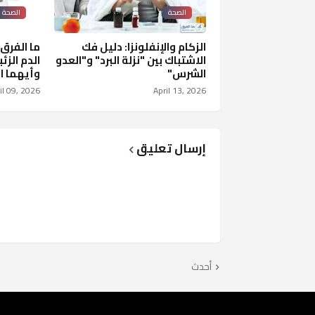
الصحة
الصحة
الزكام والإنفلونزا: دليل فك
ما الفرق
الاشتباك بين "نزلة البرد" و"العدو
الدم الزئ
الشرس"
وأيهما ال
il 09, 2026
April 13, 2026
إرسال تعليق
أحدث