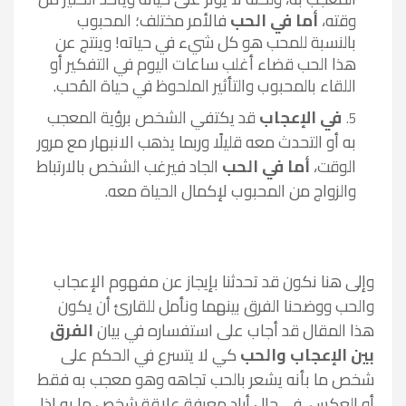
وقته،
أما في الحب
فالأمر مختلف؛ المحبوب
بالنسبة للمحب هو كل شيء في حياته! وينتج عن
هذا الحب قضاء أغلب ساعات اليوم في التفكير أو
اللقاء بالمحبوب والتأثير الملحوظ في حياة المُحب.
في الإعجاب
قد يكتفي الشخص برؤية المعجب
به أو التحدث معه قليلًا وربما يذهب الانبهار مع مرور
الوقت،
أما في الحب
الجاد فيرغب الشخص بالارتباط
والزواج من المحبوب لإكمال الحياة معه.
وإلى هنا نكون قد تحدثنا بإيجاز عن مفهوم الإعجاب
والحب ووضحنا الفرق بينهما ونأمل للقارئ أن يكون
هذا المقال قد أجاب على استفساره في بيان
الفرق
بين الإعجاب والحب
كي لا يتسرع في الحكم على
شخص ما بأنه يشعر بالحب تجاهه وهو معجب به فقط
أو العكس، في حال أراد معرفة علاقة شخص ما به إذا