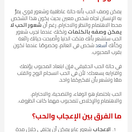
يمكن وصف الحب بأنه حالة عاطفية وشعور قوي يمرُّ
به الإنسان تجاه شخص معين بحيث يكون هذا الشخص
محط الاهتمام والنظر والاحترام، رغم أن
شعور الحب لا
يمكن وصفه بالكلمات
ولكنك عندما تجرب شعور
الحب ستشعر بأنك ملكت الدنيا وأصبحت حياتك رائعة
وكأنك
أسعد
شخص في العالم، وخصوصًا عندما تكون
بقرب المحبوب.
في حالة الحب الحقيقي فإن ابتعاد المحبوب يؤلمك
واقترابه يسعدك؛ لأن في الحب انسجام الروح والقلب
معًا وتشعر بأن تفكيركما واحد.
الحب باختصار هو الوفاء، والتضحية، والاحترام،
والاهتمام والإخلاص للمحبوب مهما كانت الظروف.
ما الفرق بين الإعجاب والحب؟
ا
لإعجاب
شعور عابر يمكن أن يختفي خلال مدة