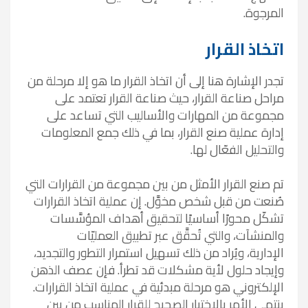
المرجوة.
اتخاذ القرار
تجدر الإشارة هنا إلى أن اتخاذ القرار ما هو إلا مرحلة من
مراحل صناعة القرار، حيث صناعة القرار تعتمد على
مجموعة من المهارات والأساليب التي تساعد على
إدارة عملية صنع القرار، بما في ذلك جمع المعلومات
والتحليل الفعّال لها.
تم صنع القرار الأمثل من بين مجموعة من القرارات التي
صُنعت من قبل شخص مخوَّل. إن عملية اتخاذ القرارات
تشكّل محورًا أساسيًا لتحقيق أهداف المؤسَّسات
والمنشآت، والتي تُحقَّق عبر تطبيق العمليّات
الإدارية،
ويُراد من ذلك تسهيل استمرار التطور والتجديد،
وإيجاد حلول لأية مشكلات قد تطرأ. فإن عصف الذهن
الإلكتروني هو مرحلة مبدئية في عملية اتخاذ القرارات.
ينتهي الأمر بالاختيار الصحيح للقرار المناسب من بين